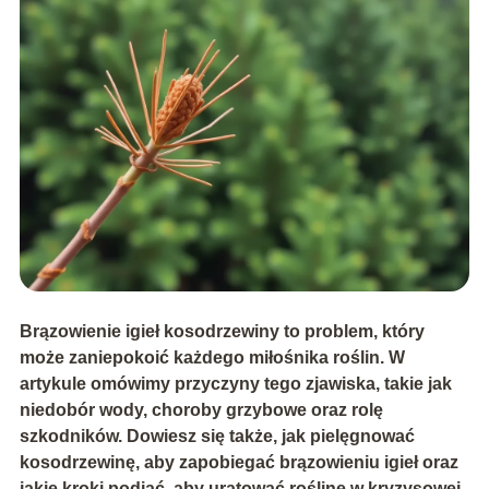
Brązowienie igieł kosodrzewiny to problem, który
może zaniepokoić każdego miłośnika roślin. W
artykule omówimy przyczyny tego zjawiska, takie jak
niedobór wody, choroby grzybowe oraz rolę
szkodników. Dowiesz się także, jak pielęgnować
kosodrzewinę, aby zapobiegać brązowieniu igieł oraz
jakie kroki podjąć, aby uratować roślinę w kryzysowej