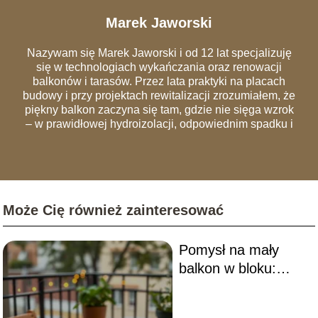
Marek Jaworski
Nazywam się Marek Jaworski i od 12 lat specjalizuję
się w technologiach wykańczania oraz renowacji
balkonów i tarasów. Przez lata praktyki na placach
budowy i przy projektach rewitalizacji zrozumiałem, że
piękny balkon zaczyna się tam, gdzie nie sięga wzrok
– w prawidłowej hydroizolacji, odpowiednim spadku i
szczelnych obróbkach blacharskich. Na łamach portalu
dzielę się wiedzą, która pozwala uniknąć
najczęstszych błędów wykonawczych, przez które
remonty trzeba powtarzać co dwa sezony. Analizuję
rynek materiałów – od nowoczesnych desek
Może Cię również zainteresować
kompozytowych i systemów wentylowanych, po
tradycyjną ceramikę. Moim celem jest edukowanie
czytelników, jak urządzić balkon, który będzie nie tylko
Pomysł na mały
"instagramowy", ale przede wszystkim trwały,
bezpieczny i zgodny z przepisami wspólnot
balkon w bloku:
mieszkaniowych.
aranżacje i porady