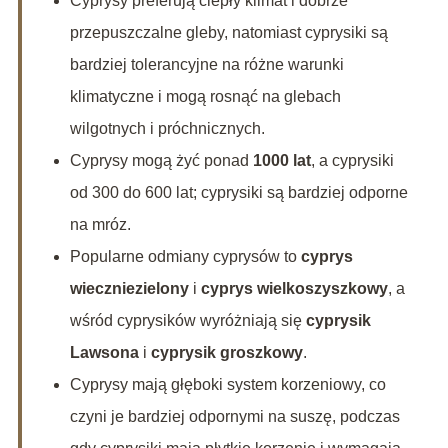
Cyprysy preferują ciepły klimat i dobrze
przepuszczalne gleby, natomiast cyprysiki są
bardziej tolerancyjne na różne warunki
klimatyczne i mogą rosnąć na glebach
wilgotnych i próchnicznych.
Cyprysy mogą żyć ponad
1000 lat
, a cyprysiki
od 300 do 600 lat; cyprysiki są bardziej odporne
na mróz.
Popularne odmiany cyprysów to
cyprys
wieczniezielony
i
cyprys wielkoszyszkowy
, a
wśród cyprysików wyróżniają się
cyprysik
Lawsona
i
cyprysik groszkowy
.
Cyprysy mają głęboki system korzeniowy, co
czyni je bardziej odpornymi na suszę, podczas