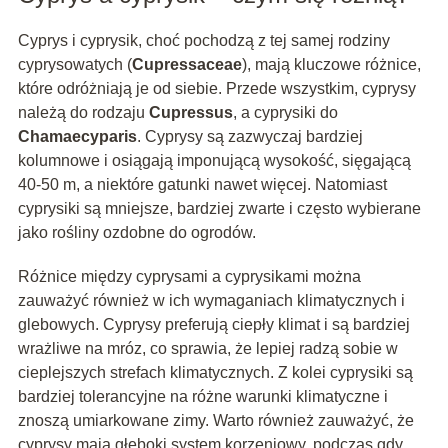
Cyprys i cyprysik, choć pochodzą z tej samej rodziny
cyprysowatych (
Cupressaceae
), mają kluczowe różnice,
które odróżniają je od siebie. Przede wszystkim, cyprysy
należą do rodzaju
Cupressus
, a cyprysiki do
Chamaecyparis
. Cyprysy są zazwyczaj bardziej
kolumnowe i osiągają imponującą wysokość, sięgającą
40-50 m, a niektóre gatunki nawet więcej. Natomiast
cyprysiki są mniejsze, bardziej zwarte i często wybierane
jako rośliny ozdobne do ogrodów.
Różnice między cyprysami a cyprysikami można
zauważyć również w ich wymaganiach klimatycznych i
glebowych. Cyprysy preferują ciepły klimat i są bardziej
wrażliwe na mróz, co sprawia, że lepiej radzą sobie w
cieplejszych strefach klimatycznych. Z kolei cyprysiki są
bardziej tolerancyjne na różne warunki klimatyczne i
znoszą umiarkowane zimy. Warto również zauważyć, że
cyprysy mają głęboki system korzeniowy, podczas gdy