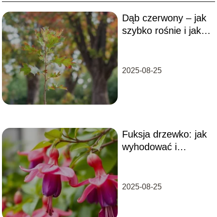
czytelników, jak urządzić balkon, który będzie nie tylko
Dąb czerwony – jak
"instagramowy", ale przede wszystkim trwały,
bezpieczny i zgodny z przepisami wspólnot
szybko rośnie i jak
mieszkaniowych.
go uprawiać?
2025-08-25
Fuksja drzewko: jak
wyhodować i
pielęgnować to
piękne kwiaty?
2025-08-25