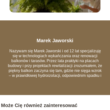
Marek Jaworski
Nazywam się Marek Jaworski i od 12 lat specjalizuję
się w technologiach wykańczania oraz renowacji
balkonów i tarasów. Przez lata praktyki na placach
budowy i przy projektach rewitalizacji zrozumiałem, że
piękny balkon zaczyna się tam, gdzie nie sięga wzrok
– w prawidłowej hydroizolacji, odpowiednim spadku i
szczelnych obróbkach blacharskich. Na łamach portalu
dzielę się wiedzą, która pozwala uniknąć
najczęstszych błędów wykonawczych, przez które
remonty trzeba powtarzać co dwa sezony. Analizuję
rynek materiałów – od nowoczesnych desek
Może Cię również zainteresować
kompozytowych i systemów wentylowanych, po
tradycyjną ceramikę. Moim celem jest edukowanie