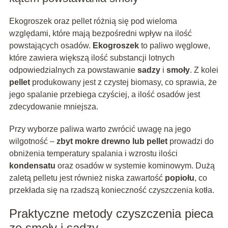
Ekogroszek oraz pellet różnią się pod wieloma
względami, które mają bezpośredni wpływ na ilość
powstających osadów.
Ekogroszek
to paliwo węglowe,
które zawiera większą ilość substancji lotnych
odpowiedzialnych za powstawanie
sadzy
i
smoły
. Z kolei
pellet
produkowany jest z czystej biomasy, co sprawia, że
jego spalanie przebiega czyściej, a ilość osadów jest
zdecydowanie mniejsza.
Przy wyborze paliwa warto zwrócić uwagę na jego
wilgotność –
zbyt mokre drewno lub pellet
prowadzi do
obniżenia temperatury spalania i wzrostu ilości
kondensatu
oraz osadów w systemie kominowym. Dużą
zaletą pelletu jest również niska zawartość
popiołu
, co
przekłada się na rzadszą konieczność czyszczenia kotła.
Praktyczne metody czyszczenia pieca
ze smoły i sadzy