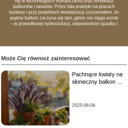
się w technologiach wykańczania oraz renowacji
balkonów i tarasów. Przez lata praktyki na placach
budowy i przy projektach rewitalizacji zrozumiałem, że
piękny balkon zaczyna się tam, gdzie nie sięga wzrok
– w prawidłowej hydroizolacji, odpowiednim spadku i
szczelnych obróbkach blacharskich. Na łamach portalu
dzielę się wiedzą, która pozwala uniknąć
najczęstszych błędów wykonawczych, przez które
remonty trzeba powtarzać co dwa sezony. Analizuję
rynek materiałów – od nowoczesnych desek
Może Cię również zainteresować
kompozytowych i systemów wentylowanych, po
tradycyjną ceramikę. Moim celem jest edukowanie
czytelników, jak urządzić balkon, który będzie nie tylko
Pachnące kwiaty na
"instagramowy", ale przede wszystkim trwały,
bezpieczny i zgodny z przepisami wspólnot
słoneczny balkon –
mieszkaniowych.
poradnik, jak je
pielęgnować
2025-06-06