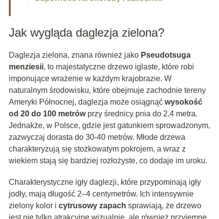
Jak wygląda daglezja zielona?
Daglezja zielona, znana również jako
Pseudotsuga
menziesii
, to majestatyczne drzewo iglaste, które robi
imponujące wrażenie w każdym krajobrazie. W
naturalnym środowisku, które obejmuje zachodnie tereny
Ameryki Północnej, daglezja może osiągnąć
wysokość
od 20 do 100 metrów
przy średnicy pnia do 2,4 metra.
Jednakże, w Polsce, gdzie jest gatunkiem sprowadzonym,
zazwyczaj dorasta do 30-40 metrów. Młode drzewa
charakteryzują się stożkowatym pokrojem, a wraz z
wiekiem stają się bardziej rozłożyste, co dodaje im uroku.
Charakterystyczne igły daglezji, które przypominają igły
jodły, mają długość 2–4 centymetrów. Ich intensywnie
zielony kolor i
cytrusowy zapach
sprawiają, że drzewo
jest nie tylko atrakcyjne wizualnie, ale również przyjemne