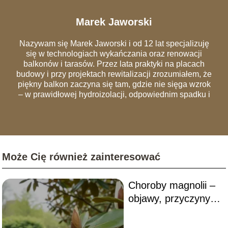
Marek Jaworski
Nazywam się Marek Jaworski i od 12 lat specjalizuję
się w technologiach wykańczania oraz renowacji
balkonów i tarasów. Przez lata praktyki na placach
budowy i przy projektach rewitalizacji zrozumiałem, że
piękny balkon zaczyna się tam, gdzie nie sięga wzrok
– w prawidłowej hydroizolacji, odpowiednim spadku i
szczelnych obróbkach blacharskich. Na łamach portalu
dzielę się wiedzą, która pozwala uniknąć
najczęstszych błędów wykonawczych, przez które
remonty trzeba powtarzać co dwa sezony. Analizuję
rynek materiałów – od nowoczesnych desek
Może Cię również zainteresować
kompozytowych i systemów wentylowanych, po
tradycyjną ceramikę. Moim celem jest edukowanie
czytelników, jak urządzić balkon, który będzie nie tylko
Choroby magnolii –
"instagramowy", ale przede wszystkim trwały,
bezpieczny i zgodny z przepisami wspólnot
objawy, przyczyny,
mieszkaniowych.
zwalczanie