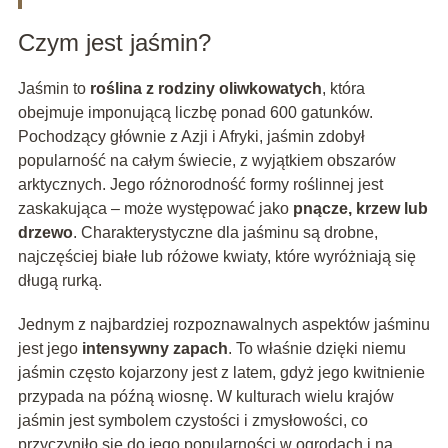
Czym jest jaśmin?
Jaśmin to
roślina z rodziny oliwkowatych
, która
obejmuje imponującą liczbę ponad 600 gatunków.
Pochodzący głównie z Azji i Afryki, jaśmin zdobył
popularność na całym świecie, z wyjątkiem obszarów
arktycznych. Jego różnorodność formy roślinnej jest
zaskakująca – może występować jako
pnącze, krzew lub
drzewo
. Charakterystyczne dla jaśminu są drobne,
najczęściej białe lub różowe kwiaty, które wyróżniają się
długą rurką.
Jednym z najbardziej rozpoznawalnych aspektów jaśminu
jest jego
intensywny zapach
. To właśnie dzięki niemu
jaśmin często kojarzony jest z latem, gdyż jego kwitnienie
przypada na późną wiosnę. W kulturach wielu krajów
jaśmin jest symbolem czystości i zmysłowości, co
przyczyniło się do jego popularności w ogrodach i na