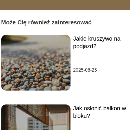
najczęstszych błędów wykonawczych, przez które
remonty trzeba powtarzać co dwa sezony. Analizuję
rynek materiałów – od nowoczesnych desek
Może Cię również zainteresować
kompozytowych i systemów wentylowanych, po
tradycyjną ceramikę. Moim celem jest edukowanie
czytelników, jak urządzić balkon, który będzie nie tylko
Jakie kruszywo na
"instagramowy", ale przede wszystkim trwały,
bezpieczny i zgodny z przepisami wspólnot
podjazd?
mieszkaniowych.
2025-08-25
Jak osłonić balkon w
bloku?