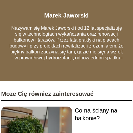
Marek Jaworski
Nazywam się Marek Jaworski i od 12 lat specjalizuję
się w technologiach wykańczania oraz renowacji
balkonów i tarasów. Przez lata praktyki na placach
budowy i przy projektach rewitalizacji zrozumiałem, że
piękny balkon zaczyna się tam, gdzie nie sięga wzrok
– w prawidłowej hydroizolacji, odpowiednim spadku i
szczelnych obróbkach blacharskich. Na łamach portalu
dzielę się wiedzą, która pozwala uniknąć
najczęstszych błędów wykonawczych, przez które
remonty trzeba powtarzać co dwa sezony. Analizuję
rynek materiałów – od nowoczesnych desek
Może Cię również zainteresować
kompozytowych i systemów wentylowanych, po
tradycyjną ceramikę. Moim celem jest edukowanie
czytelników, jak urządzić balkon, który będzie nie tylko
Co na ściany na
"instagramowy", ale przede wszystkim trwały,
bezpieczny i zgodny z przepisami wspólnot
balkonie?
mieszkaniowych.