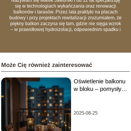
Nazywam się Marek Jaworski i od 12 lat specjalizuję
się w technologiach wykańczania oraz renowacji
balkonów i tarasów. Przez lata praktyki na placach
budowy i przy projektach rewitalizacji zrozumiałem, że
piękny balkon zaczyna się tam, gdzie nie sięga wzrok
– w prawidłowej hydroizolacji, odpowiednim spadku i
szczelnych obróbkach blacharskich. Na łamach portalu
dzielę się wiedzą, która pozwala uniknąć
najczęstszych błędów wykonawczych, przez które
remonty trzeba powtarzać co dwa sezony. Analizuję
rynek materiałów – od nowoczesnych desek
Może Cię również zainteresować
kompozytowych i systemów wentylowanych, po
tradycyjną ceramikę. Moim celem jest edukowanie
czytelników, jak urządzić balkon, który będzie nie tylko
Oświetlenie balkonu
"instagramowy", ale przede wszystkim trwały,
bezpieczny i zgodny z przepisami wspólnot
w bloku – pomysły i
mieszkaniowych.
porady
2025-08-25