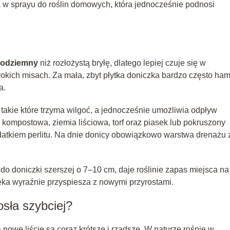
 w sprayu do roślin domowych, która jednocześnie podnosi
 podziemny
niż rozłożystą bryłę, dlatego lepiej czuje się w
erokich misach. Za mała, zbyt płytka doniczka bardzo często ha
a.
takie które trzyma wilgoć, a jednocześnie umożliwia odpływ
kompostowa, ziemia liściowa, torf oraz piasek lub pokruszony
datkiem perlitu. Na dnie donicy obowiązkowo warstwa drenażu 
, do doniczki szerszej o 7–10 cm, daje roślinie zapas miejsca na
eka wyraźnie przyspiesza z nowymi przyrostami.
sła szybciej?
nowe liście są coraz krótsze i rzadsze. W naturze rośnie w