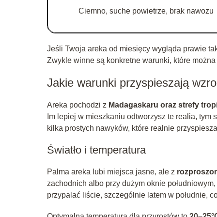
Ciemno, suche powietrze, brak nawozu
Jeśli Twoja areka od miesięcy wygląda prawie tak 
Zwykle winne są konkretne warunki, które można 
Jakie warunki przyspieszają wzro
Areka pochodzi z
Madagaskaru oraz strefy trop
Im lepiej w mieszkaniu odtworzysz te realia, tym sz
kilka prostych nawyków, które realnie przyspiesza
Światło i temperatura
Palma areka lubi miejsca jasne, ale z
rozproszo
zachodnich albo przy dużym oknie południowym, o
przypalać liście, szczególnie latem w południe, c
Optymalna temperatura dla przyrostów to
20–25°C