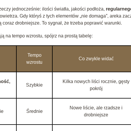
eczy jednocześnie: ilości światła, jakości podłoża,
regularneg
 powietrza. Gdy któryś z tych elementów „nie domaga”, areka za
są coraz drobniejsze. To sygnał, że trzeba poprawić warunki.
ą na tempo wzrostu, spójrz na prostą tabelę:
Tempo
Co zwykle widać
wzrostu
ność,
Kilka nowych liści rocznie, gęsty
Szybkie
pokrój
Nowe liście, ale rzadsze i
ie
Średnie
drobniejsze