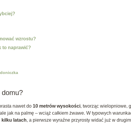
ybciej?
amować wzrostu?
k to naprawić?
 doniczka
w domu?
dorasta nawet do
10 metrów wysokości
, tworząc wielopniowe, 
, ale jak na palmę – wciąż całkiem żwawe. W typowych warunka
kilku latach
, a pierwsze wyraźne przyrosty widać już w drugim