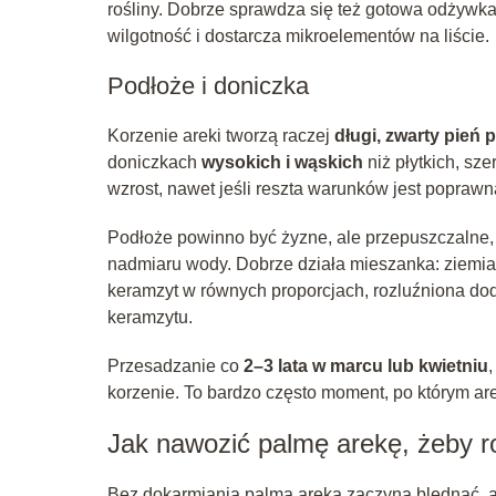
rośliny. Dobrze sprawdza się też gotowa odżywka
wilgotność i dostarcza mikroelementów na liście.
Podłoże i doniczka
Korzenie areki tworzą raczej
długi, zwarty pień
doniczkach
wysokich i wąskich
niż płytkich, sz
wzrost, nawet jeśli reszta warunków jest poprawn
Podłoże powinno być żyzne, ale przepuszczalne, 
nadmiaru wody. Dobrze działa mieszanka: ziemia 
keramzyt w równych proporcjach, rozluźniona do
keramzytu.
Przesadzanie co
2–3 lata w marcu lub kwietniu
korzenie. To bardzo często moment, po którym ar
Jak nawozić palmę arekę, żeby ro
Bez dokarmiania palma areka zaczyna blednąć, a 