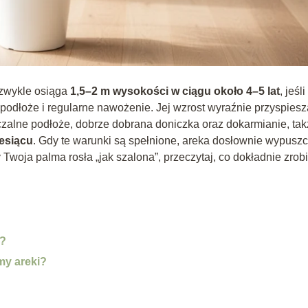
 zwykle osiąga
1,5–2 m wysokości w ciągu około 4–5 lat
, jeśl
 podłoże i regularne nawożenie. Jej wzrost wyraźnie przyspiesz
czalne podłoże, dobrze dobrana doniczka oraz dokarmianie, ta
esiącu
. Gdy te warunki są spełnione, areka dosłownie wypusz
 Twoja palma rosła „jak szalona”, przeczytaj, co dokładnie zrob
u?
my areki?