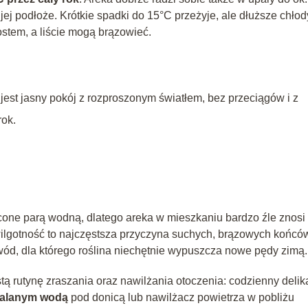
 jej podłoże. Krótkie spadki do 15°C przeżyje, ale dłuższe chłod
ostem, a liście mogą brązowieć.
jest jasny pokój z rozproszonym światłem, bez przeciągów i z
rok.
ycone parą wodną, dlatego areka w mieszkaniu bardzo źle znosi
 wilgotność to najczęstsza przyczyna suchych, brązowych końcó
ód, dla którego roślina niechętnie wypuszcza nowe pędy zimą.
ą rutynę zraszania oraz nawilżania otoczenia: codzienny delik
zalanym wodą
pod donicą lub nawilżacz powietrza w pobliżu