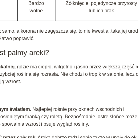
Bardzo
Żółknięcie, pojedyncze przyrosty
wolne
lub ich brak
samo, a korona nie zagęszcza się, to nie kwestia „taka jej urod
łatwo poprawić.
st palmy areki?
ikalnej
, gdzie ma ciepło, wilgotno i jasno przez większą część r
ybciej roślina się rozrasta. Nie chodzi o tropik w salonie, lecz 
ją wzrost.
nym światłem
. Najlepiej rośnie przy oknach wschodnich i
słoniętym firanką czy roletą. Bezpośrednie, ostre słońce może
o spowalnia wzrost i psuje wygląd rośliny.
 przez cały rok
. Areka dobrze radzi sobie także w upały do ok.