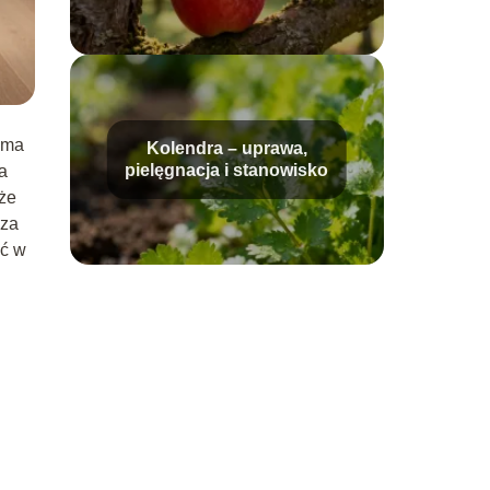
i ma
Kolendra – uprawa,
pielęgnacja i stanowisko
a
kże
cza
ić w