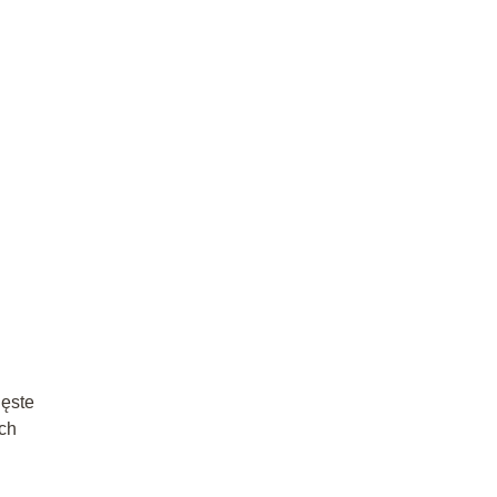
gęste
ch