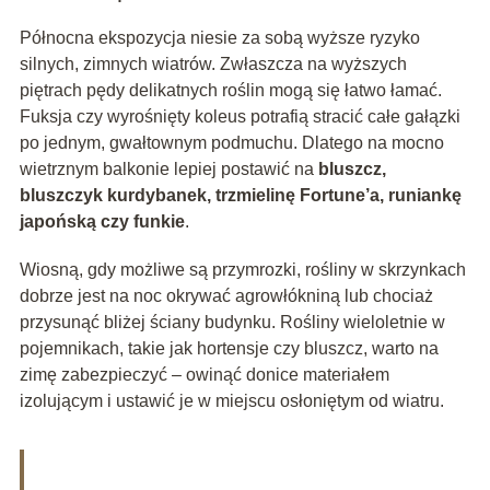
Północna ekspozycja niesie za sobą wyższe ryzyko
silnych, zimnych wiatrów. Zwłaszcza na wyższych
piętrach pędy delikatnych roślin mogą się łatwo łamać.
Fuksja czy wyrośnięty koleus potrafią stracić całe gałązki
po jednym, gwałtownym podmuchu. Dlatego na mocno
wietrznym balkonie lepiej postawić na
bluszcz,
bluszczyk kurdybanek, trzmielinę Fortune’a, runiankę
japońską czy funkie
.
Wiosną, gdy możliwe są przymrozki, rośliny w skrzynkach
dobrze jest na noc okrywać agrowłókniną lub chociaż
przysunąć bliżej ściany budynku. Rośliny wieloletnie w
pojemnikach, takie jak hortensje czy bluszcz, warto na
zimę zabezpieczyć – owinąć donice materiałem
izolującym i ustawić je w miejscu osłoniętym od wiatru.