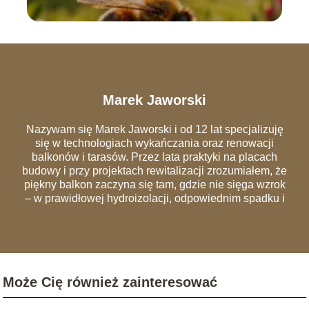
Marek Jaworski
Nazywam się Marek Jaworski i od 12 lat specjalizuję
się w technologiach wykańczania oraz renowacji
balkonów i tarasów. Przez lata praktyki na placach
budowy i przy projektach rewitalizacji zrozumiałem, że
piękny balkon zaczyna się tam, gdzie nie sięga wzrok
– w prawidłowej hydroizolacji, odpowiednim spadku i
szczelnych obróbkach blacharskich. Na łamach portalu
dzielę się wiedzą, która pozwala uniknąć
najczęstszych błędów wykonawczych, przez które
remonty trzeba powtarzać co dwa sezony. Analizuję
rynek materiałów – od nowoczesnych desek
Może Cię również zainteresować
kompozytowych i systemów wentylowanych, po
tradycyjną ceramikę. Moim celem jest edukowanie
czytelników, jak urządzić balkon, który będzie nie tylko