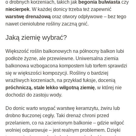
o drobnych korzeniach, takich jak
begonia bulwiasta
czy
niecierpek
. W każdej donicy trzeba też zapewnić
warstwę drenażową
oraz otwory odpływowe – bez tego
nawet cieniolubne rośliny zaczną gnić.
Jaką ziemię wybrać?
Większość roślin balkonowych na północny balkon lubi
podłoże żyzne, ale przewiewne. Uniwersalna ziemia
balkonowa wzbogacona kompostem lub torfem sprawdzi
się w większości kompozycji. Rośliny o bardziej
wrażliwych korzeniach, na przykład fuksje, docenią
próchniczą, stale lekko wilgotną ziemię
, w której nie
dochodzi do zastoju wody.
Do donic warto wsypać warstwę keramzytu, żwiru lub
drobno tłuczonej cegły. Taki drenaż chroni przed
przelaniem, co na zacienionym balkonie – gdzie wilgoć
wolniej odparowuje – jest realnym problemem. Dzięki