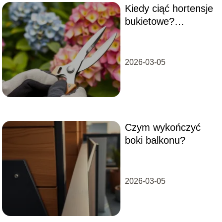
Kiedy ciąć hortensje
"instagramowy", ale przede wszystkim trwały,
bezpieczny i zgodny z przepisami wspólnot
bukietowe?
mieszkaniowych.
Przewodnik dla
ogrodników
2026-03-05
Czym wykończyć
boki balkonu?
2026-03-05