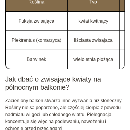
Roślina
Typ
Fuksja zwisająca
kwiat kwitnący
Plektrantus (komarzyca)
liściasta zwisająca
de
Barwinek
wieloletnia płożąca
Jak dbać o zwisające kwiaty na
północnym balkonie?
Zacieniony balkon stwarza inne wyzwania niż słoneczny.
Rośliny nie są poparzone, ale częściej cierpią z powodu
nadmiaru wilgoci lub chłodnego wiatru. Pielęgnacja
koncentruje się więc na podlewaniu, nawożeniu i
ochronie przed przeciągami.