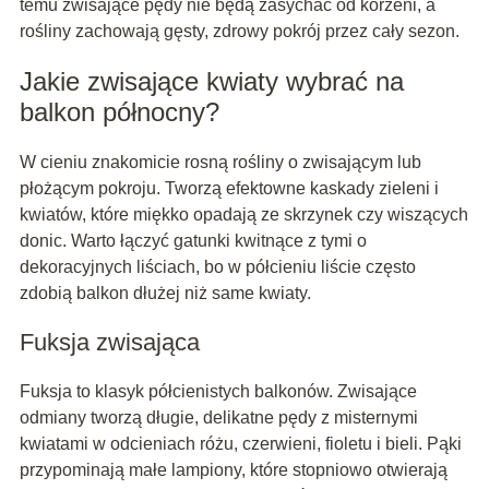
temu zwisające pędy nie będą zasychać od korzeni, a
rośliny zachowają gęsty, zdrowy pokrój przez cały sezon.
Jakie zwisające kwiaty wybrać na
balkon północny?
W cieniu znakomicie rosną rośliny o zwisającym lub
płożącym pokroju. Tworzą efektowne kaskady zieleni i
kwiatów, które miękko opadają ze skrzynek czy wiszących
donic. Warto łączyć gatunki kwitnące z tymi o
dekoracyjnych liściach, bo w półcieniu liście często
zdobią balkon dłużej niż same kwiaty.
Fuksja zwisająca
Fuksja to klasyk półcienistych balkonów. Zwisające
odmiany tworzą długie, delikatne pędy z misternymi
kwiatami w odcieniach różu, czerwieni, fioletu i bieli. Pąki
przypominają małe lampiony, które stopniowo otwierają