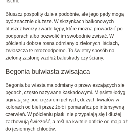
liśćmi.
Bluszcz pospolity działa podobnie, ale jego pędy mogą
być znacznie dłuższe. W skrzynkach balkonowych
bluszcz tworzy zwarte kępy, które można prowadzić po
podporach albo pozwolić im swobodnie zwisać. W
półcieniu dobrze rosną odmiany o zielonych liściach,
zwłaszcza te mrozoodporne. To świetny sposób na
zieloną zasłonę wzdłuż balustrady czy ściany.
Begonia bulwiasta zwisająca
Begonia bulwiasta ma odmiany o przewieszających się
pędach, często nazywane kaskadowymi. Mięsiste łodygi
uginają się pod ciężarem pełnych, dużych kwiatów w
kolorach od bieli przez żółć i pomarańcz po intensywną
czerwień. W półcieniu płatki nie przypalają się i dłużej
zachowują świeżość, a roślina kwitnie obficie od maja aż
do jesiennych chłodów.