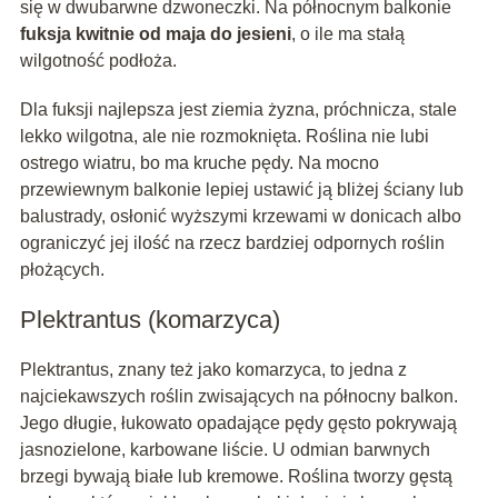
się w dwubarwne dzwoneczki. Na północnym balkonie
fuksja kwitnie od maja do jesieni
, o ile ma stałą
wilgotność podłoża.
Dla fuksji najlepsza jest ziemia żyzna, próchnicza, stale
lekko wilgotna, ale nie rozmoknięta. Roślina nie lubi
ostrego wiatru, bo ma kruche pędy. Na mocno
przewiewnym balkonie lepiej ustawić ją bliżej ściany lub
balustrady, osłonić wyższymi krzewami w donicach albo
ograniczyć jej ilość na rzecz bardziej odpornych roślin
płożących.
Plektrantus (komarzyca)
Plektrantus, znany też jako komarzyca, to jedna z
najciekawszych roślin zwisających na północny balkon.
Jego długie, łukowato opadające pędy gęsto pokrywają
jasnozielone, karbowane liście. U odmian barwnych
brzegi bywają białe lub kremowe. Roślina tworzy gęstą