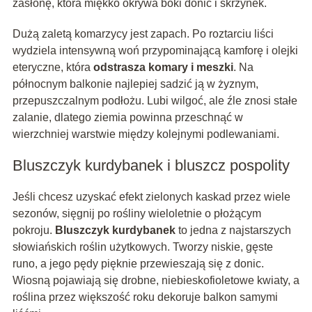
zasłonę, która miękko okrywa boki donic i skrzynek.
Dużą zaletą komarzycy jest zapach. Po roztarciu liści
wydziela intensywną woń przypominającą kamforę i olejki
eteryczne, która
odstrasza komary i meszki
. Na
północnym balkonie najlepiej sadzić ją w żyznym,
przepuszczalnym podłożu. Lubi wilgoć, ale źle znosi stałe
zalanie, dlatego ziemia powinna przeschnąć w
wierzchniej warstwie między kolejnymi podlewaniami.
Bluszczyk kurdybanek i bluszcz pospolity
Jeśli chcesz uzyskać efekt zielonych kaskad przez wiele
sezonów, sięgnij po rośliny wieloletnie o płożącym
pokroju.
Bluszczyk kurdybanek
to jedna z najstarszych
słowiańskich roślin użytkowych. Tworzy niskie, gęste
runo, a jego pędy pięknie przewieszają się z donic.
Wiosną pojawiają się drobne, niebieskofioletowe kwiaty, a
roślina przez większość roku dekoruje balkon samymi