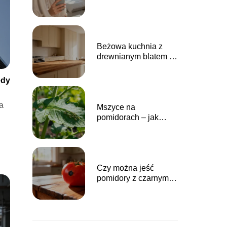
Beżowa kuchnia z
drewnianym blatem –
inspiracje i aranżacje
edy
a
Mszyce na
pomidorach – jak
skutecznie zwalczać
szkodniki?
Czy można jeść
pomidory z czarnymi
plamami?