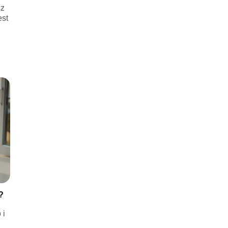
sz
est
a
?
 i