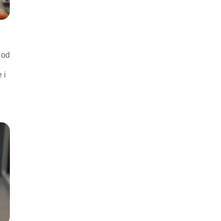
 od
 i