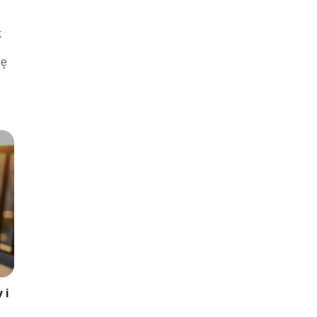
k
ję
 i