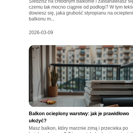
Siedzisz na chłodnym balkonie i zastanawiasz si
czemu tak mocno ciągnie od podłogi? W tym tekś
dowiesz się, jaka grubość styropianu na ocieplen
balkonu m...
2026-03-09
Balkon ocieplony warstwy: jak je prawidłowo
ułożyć?
Masz balkon, który marznie zimą i przecieka po