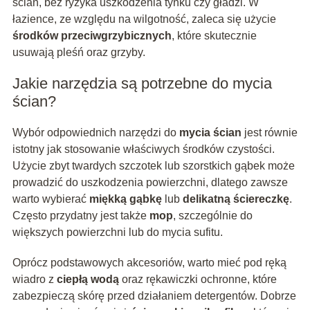
ścian, bez ryzyka uszkodzenia tynku czy gładzi. W
łazience, ze względu na wilgotność, zaleca się użycie
środków przeciwgrzybicznych
, które skutecznie
usuwają pleśń oraz grzyby.
Jakie narzędzia są potrzebne do mycia
ścian?
Wybór odpowiednich narzędzi do
mycia ścian
jest równie
istotny jak stosowanie właściwych środków czystości.
Użycie zbyt twardych szczotek lub szorstkich gąbek może
prowadzić do uszkodzenia powierzchni, dlatego zawsze
warto wybierać
miękką gąbkę
lub
delikatną ściereczkę
.
Często przydatny jest także
mop
, szczególnie do
większych powierzchni lub do mycia sufitu.
Oprócz podstawowych akcesoriów, warto mieć pod ręką
wiadro z
ciepłą wodą
oraz rękawiczki ochronne, które
zabezpieczą skórę przed działaniem detergentów. Dobrze