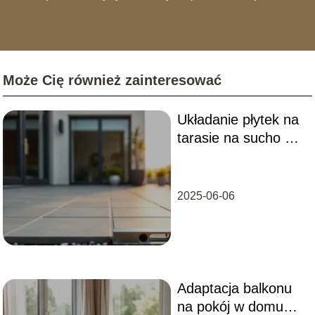
szczelnych obróbkach blacharskich. Na łamach portalu
dzielę się wiedzą, która pozwala uniknąć
najczęstszych błędów wykonawczych, przez które
remonty trzeba powtarzać co dwa sezony. Analizuję
rynek materiałów – od nowoczesnych desek
Może Cię również zainteresować
kompozytowych i systemów wentylowanych, po
tradycyjną ceramikę. Moim celem jest edukowanie
czytelników, jak urządzić balkon, który będzie nie tylko
Układanie płytek na
"instagramowy", ale przede wszystkim trwały,
bezpieczny i zgodny z przepisami wspólnot
tarasie na sucho –
mieszkaniowych.
poradnik krok po
kroku
2025-06-06
Adaptacja balkonu
na pokój w domu