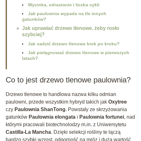
Wycinka, odrastanie i liczba cykli
Jak paulownia wypada na tle innych
gatunków?
Jak uprawiać drzewo tlenowe, żeby rosło
szybciej?
Jak sadzić drzewo tlenowe krok po kroku?
Jak pielęgnować drzewo tlenowe w pierwszych
latach?
Co to jest drzewo tlenowe paulownia?
Drzewo tlenowe to handlowa nazwa kilku odmian
paulowni, przede wszystkim hybryd takich jak
Oxytree
czy
Paulownia ShanTong
. Powstały ze skrzyżowania
gatunków
Paulownia elongata
i
Paulownia fortunei
, nad
którymi pracowali biotechnolodzy m.in. z Uniwersytetu
Castilla-La Mancha
. Dzięki selekcji rośliny te łączą
bardzo szybki wzrost, odporność na mróz i dużą wartość