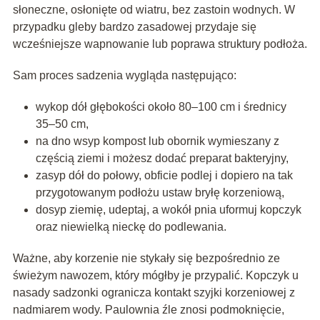
słoneczne, osłonięte od wiatru, bez zastoin wodnych. W
przypadku gleby bardzo zasadowej przydaje się
wcześniejsze wapnowanie lub poprawa struktury podłoża.
Sam proces sadzenia wygląda następująco:
wykop dół głębokości około 80–100 cm i średnicy
35–50 cm,
na dno wsyp kompost lub obornik wymieszany z
częścią ziemi i możesz dodać preparat bakteryjny,
zasyp dół do połowy, obficie podlej i dopiero na tak
przygotowanym podłożu ustaw bryłę korzeniową,
dosyp ziemię, udeptaj, a wokół pnia uformuj kopczyk
oraz niewielką nieckę do podlewania.
Ważne, aby korzenie nie stykały się bezpośrednio ze
świeżym nawozem, który mógłby je przypalić. Kopczyk u
nasady sadzonki ogranicza kontakt szyjki korzeniowej z
nadmiarem wody. Paulownia źle znosi podmoknięcie,