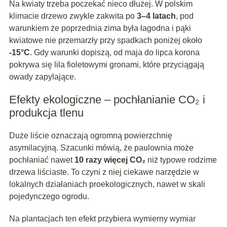
Na kwiaty trzeba poczekać nieco dłużej. W polskim
klimacie drzewo zwykle zakwita po
3–4 latach
, pod
warunkiem że poprzednia zima była łagodna i pąki
kwiatowe nie przemarzły przy spadkach poniżej około
-15°C
. Gdy warunki dopiszą, od maja do lipca korona
pokrywa się lila fioletowymi gronami, które przyciągają
owady zapylające.
Efekty ekologiczne – pochłanianie CO₂ i
produkcja tlenu
Duże liście oznaczają ogromną powierzchnię
asymilacyjną. Szacunki mówią, że paulownia może
pochłaniać nawet
10 razy więcej CO₂
niż typowe rodzime
drzewa liściaste. To czyni z niej ciekawe narzędzie w
lokalnych działaniach proekologicznych, nawet w skali
pojedynczego ogrodu.
Na plantacjach ten efekt przybiera wymierny wymiar