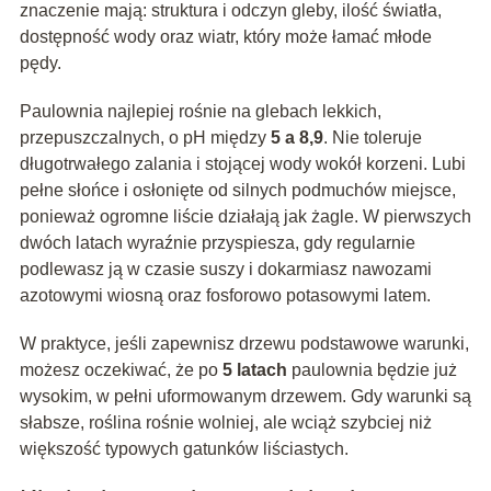
znaczenie mają: struktura i odczyn gleby, ilość światła,
dostępność wody oraz wiatr, który może łamać młode
pędy.
Paulownia najlepiej rośnie na glebach lekkich,
przepuszczalnych, o pH między
5 a 8,9
. Nie toleruje
długotrwałego zalania i stojącej wody wokół korzeni. Lubi
pełne słońce i osłonięte od silnych podmuchów miejsce,
ponieważ ogromne liście działają jak żagle. W pierwszych
dwóch latach wyraźnie przyspiesza, gdy regularnie
podlewasz ją w czasie suszy i dokarmiasz nawozami
azotowymi wiosną oraz fosforowo potasowymi latem.
W praktyce, jeśli zapewnisz drzewu podstawowe warunki,
możesz oczekiwać, że po
5 latach
paulownia będzie już
wysokim, w pełni uformowanym drzewem. Gdy warunki są
słabsze, roślina rośnie wolniej, ale wciąż szybciej niż
większość typowych gatunków liściastych.