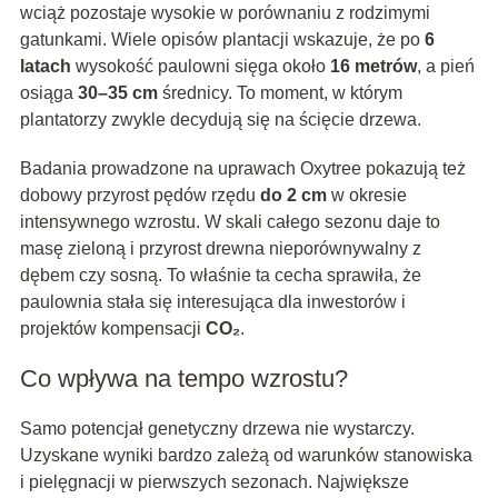
wciąż pozostaje wysokie w porównaniu z rodzimymi
gatunkami. Wiele opisów plantacji wskazuje, że po
6
latach
wysokość paulowni sięga około
16 metrów
, a pień
osiąga
30–35 cm
średnicy. To moment, w którym
plantatorzy zwykle decydują się na ścięcie drzewa.
Badania prowadzone na uprawach Oxytree pokazują też
dobowy przyrost pędów rzędu
do 2 cm
w okresie
intensywnego wzrostu. W skali całego sezonu daje to
masę zieloną i przyrost drewna nieporównywalny z
dębem czy sosną. To właśnie ta cecha sprawiła, że
paulownia stała się interesująca dla inwestorów i
projektów kompensacji
CO₂
.
Co wpływa na tempo wzrostu?
Samo potencjał genetyczny drzewa nie wystarczy.
Uzyskane wyniki bardzo zależą od warunków stanowiska
i pielęgnacji w pierwszych sezonach. Największe