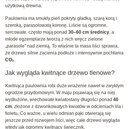
użytkową drewna.
Paulownia ma smukły pień pokryty gładką, szarą korą i
szeroką, parasolowatą koronę. Liście są ogromne,
sercowate, często mają ponad
30–60 cm średnicy
, a
młode egzemplarze tworzą z nich wręcz zielone
„parasole” nad ziemią. To właśnie ta masa liści sprawia,
że drzewo silnie zacienia podłoże i intensywnie pochłania
CO₂
.
Jak wygląda kwitnące drzewo tlenowe?
Kwitnąca paulownia robi duże wrażenie nawet w zwykłym
ogrodzie przydomowym. W maju pojawiają się na niej
wydłużone, wiechowate kwiatostany długości ponad
40
cm
, złożone z dzwonkowatych kwiatów w odcieniach lila i
fioletu. Co ważne, u wielu odmian pąki otwierają się
jeszcze przed rozwojem liści, więc całe drzewo wygląda
wtedy jak ogromny kwitnący świecznik.