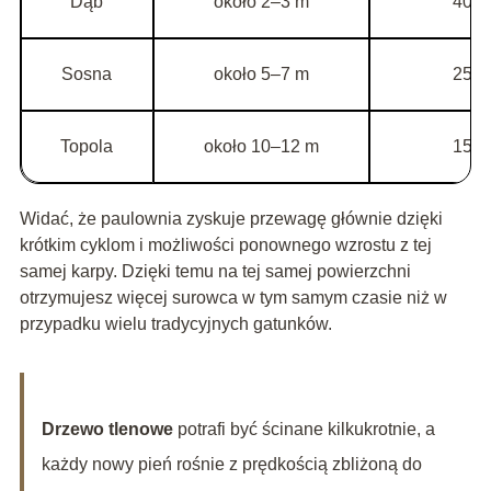
Dąb
około 2–3 m
40–6
Sosna
około 5–7 m
25–3
Topola
około 10–12 m
15–2
Widać, że paulownia zyskuje przewagę głównie dzięki
krótkim cyklom i możliwości ponownego wzrostu z tej
samej karpy. Dzięki temu na tej samej powierzchni
otrzymujesz więcej surowca w tym samym czasie niż w
przypadku wielu tradycyjnych gatunków.
Drzewo tlenowe
potrafi być ścinane kilkukrotnie, a
każdy nowy pień rośnie z prędkością zbliżoną do