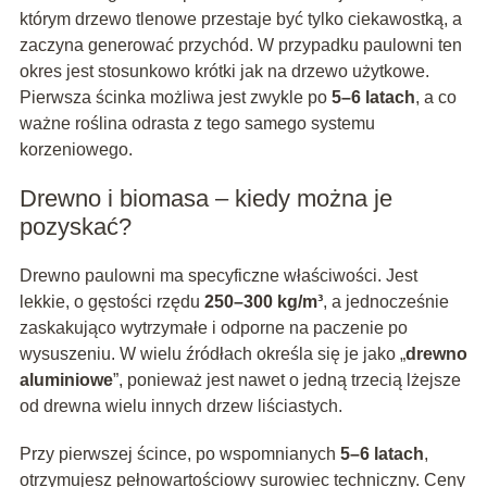
którym drzewo tlenowe przestaje być tylko ciekawostką, a
zaczyna generować przychód. W przypadku paulowni ten
okres jest stosunkowo krótki jak na drzewo użytkowe.
Pierwsza ścinka możliwa jest zwykle po
5–6 latach
, a co
ważne roślina odrasta z tego samego systemu
korzeniowego.
Drewno i biomasa – kiedy można je
pozyskać?
Drewno paulowni ma specyficzne właściwości. Jest
lekkie, o gęstości rzędu
250–300 kg/m³
, a jednocześnie
zaskakująco wytrzymałe i odporne na paczenie po
wysuszeniu. W wielu źródłach określa się je jako „
drewno
aluminiowe
”, ponieważ jest nawet o jedną trzecią lżejsze
od drewna wielu innych drzew liściastych.
Przy pierwszej ścince, po wspomnianych
5–6 latach
,
otrzymujesz pełnowartościowy surowiec techniczny. Ceny