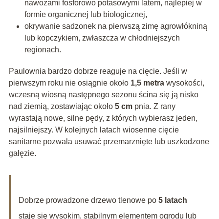
nawozami fosforowo potasowymi latem, najlepiej w
formie organicznej lub biologicznej,
okrywanie sadzonek na pierwszą zimę agrowłókniną
lub kopczykiem, zwłaszcza w chłodniejszych
regionach.
Paulownia bardzo dobrze reaguje na cięcie. Jeśli w
pierwszym roku nie osiągnie około
1,5 metra
wysokości,
wczesną wiosną następnego sezonu ścina się ją nisko
nad ziemią, zostawiając około
5 cm
pnia. Z rany
wyrastają nowe, silne pędy, z których wybierasz jeden,
najsilniejszy. W kolejnych latach wiosenne cięcie
sanitarne pozwala usuwać przemarznięte lub uszkodzone
gałęzie.
Dobrze prowadzone drzewo tlenowe po
5 latach
staje się wysokim, stabilnym elementem ogrodu lub