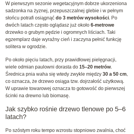
W pierwszym sezonie wegetacyjnym dobrze ukorzeniona
sadzonka na żyznej, przepuszczalnej glebie i w pełnym
słońcu potrafi osiągnąć
do 3 metrów wysokości
. Po
dwóch latach często oglądasz już około
6-metrowe
drzewko o grubym pędzie i ogromnych liściach. Taki
egzemplarz daje wyraźny cień i zaczyna pełnić funkcję
solitera w ogrodzie.
Po około pięciu latach, przy prawidłowej pielęgnacji,
wiele odmian paulowni dorasta do
15–20 metrów
.
Średnica pnia waha się wtedy zwykle między
30 a 50 cm
,
co oznacza, że drzewo osiąga tzw. dojrzałość użytkową.
W uprawie towarowej oznacza to gotowość do pierwszej
ścinki na drewno lub biomasę.
Jak szybko rośnie drzewo tlenowe po 5–6
latach?
Po szóstym roku tempo wzrostu stopniowo zwalnia, choć