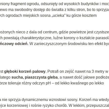
czniony fragment ogrodu, odsunięty od wysokich budynków i mo
zewo ma swobodny dostęp do światła z kilku stron, bo to sprzyja
h ogrodach miejskich sosna „ucieka” ku górze kosztem
ożonych nieco z dala od centrum, gdzie powietrze jest czystsze
h powstają charakterystyczne, luźne korony o kształcie parasol
ńczowy odcień
. W zanieczyszczonym środowisku ten efekt b
est
głęboki korzeń palowy
. Potrafi on zejść nawet na 3 metry w 
Dlatego
sucha, piaszczysta gleba
, a nawet dość jałowe podłoże
brze toleruje różny odczyn pH – od lekko kwaśnego po lekko
mia nie sprzyja dynamicznemu wzrostowi sosny. Korzeń ma wtedy
yjce korzeniowej i rośnie ryzyko chorób. W lekkim, przepuszcz