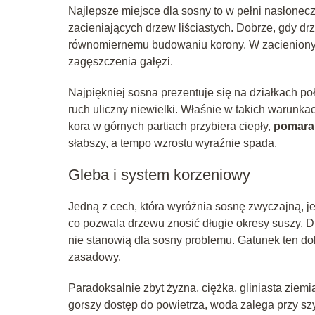
Najlepsze miejsce dla sosny to w pełni nasłone
zacieniających drzew liściastych. Dobrze, gdy dr
równomiernemu budowaniu korony. W zacienionyc
zagęszczenia gałęzi.
Najpiękniej sosna prezentuje się na działkach poł
ruch uliczny niewielki. Właśnie w takich warunkac
kora w górnych partiach przybiera ciepły,
pomara
słabszy, a tempo wzrostu wyraźnie spada.
Gleba i system korzeniowy
Jedną z cech, która wyróżnia sosnę zwyczajną, j
co pozwala drzewu znosić długie okresy suszy. 
nie stanowią dla sosny problemu. Gatunek ten do
zasadowy.
Paradoksalnie zbyt żyzna, ciężka, gliniasta zie
gorszy dostęp do powietrza, woda zalega przy sz