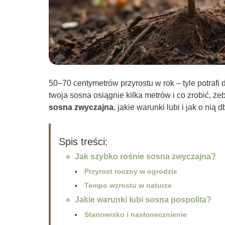
50–70 centymetrów przyrostu w rok – tyle potrafi
twoja sosna osiągnie kilka metrów i co zrobić, że
sosna zwyczajna
, jakie warunki lubi i jak o ni
Spis treści:
Jak szybko rośnie sosna zwyczajna?
Przyrost roczny w ogrodzie
Tempo wzrostu w naturze
Jakie warunki lubi sosna pospolita?
Stanowisko i nasłonecznienie