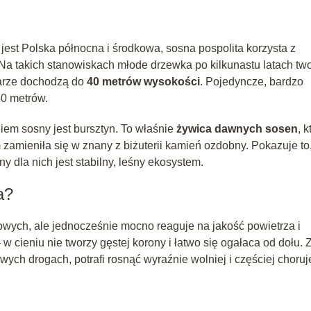
jest Polska północna i środkowa, sosna pospolita korzysta z
. Na takich stanowiskach młode drzewka po kilkunastu latach tw
larze dochodzą do
40 metrów wysokości
. Pojedyncze, bardzo
50 metrów.
em sosny jest bursztyn. To właśnie
żywica dawnych sosen
, k
 zamieniła się w znany z biżuterii kamień ozdobny. Pokazuje to,
tny dla nich jest stabilny, leśny ekosystem.
a?
ych, ale jednocześnie mocno reaguje na jakość powietrza i
w cieniu nie tworzy gęstej korony i łatwo się ogałaca od dołu. 
iwych drogach, potrafi rosnąć wyraźnie wolniej i częściej choruj