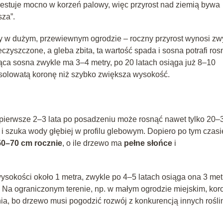
estuje mocno w korzeń palowy, więc przyrost nad ziemią bywa
sza”.
zy w dużym, przewiewnym ogrodzie – roczny przyrost wynosi zw
eczyszczone, a gleba zbita, ta wartość spada i sosna potrafi ros
nąca sosna zwykle ma 3–4 metry, po 20 latach osiąga już 8–10
rasolowatą koronę niż szybko zwiększa wysokość.
erwsze 2–3 lata po posadzeniu może rosnąć nawet tylko 20–
e i szuka wody głębiej w profilu glebowym. Dopiero po tym czasi
50–70 cm rocznie
, o ile drzewo ma
pełne słońce
i
sokości około 1 metra, zwykle po 4–5 latach osiąga ona 3 met
. Na ograniczonym terenie, np. w małym ogrodzie miejskim, kor
nia, bo drzewo musi pogodzić rozwój z konkurencją innych roślin