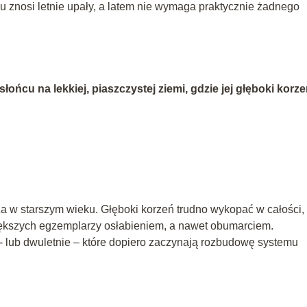
du znosi letnie upały, a latem nie wymaga praktycznie żadnego
ońcu na lekkiej, piaszczystej ziemi, gdzie jej głęboki korz
za w starszym wieku. Głęboki korzeń trudno wykopać w całości,
iększych egzemplarzy osłabieniem, a nawet obumarciem.
o- lub dwuletnie – które dopiero zaczynają rozbudowę systemu