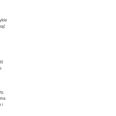
ykle
nąć
30
e
ry,
ona
 i