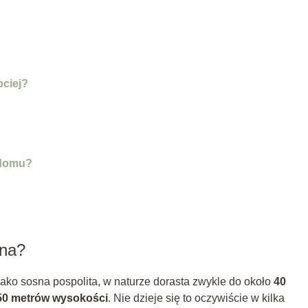
bciej?
 domu?
jna?
 jako sosna pospolita, w naturze dorasta zwykle do około
40
50 metrów wysokości
. Nie dzieje się to oczywiście w kilka