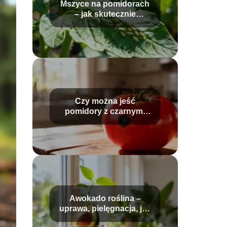
Mszyce na pomidorach
– jak skutecznie
zwalczać szkodniki?
Czy można jeść
pomidory z czarnymi
plamami?
Awokado roślina –
uprawa, pielęgnacja, jak
wyhodować z pestki?