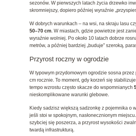
sezonów. W pierwszych latach życia drzewko inw
skromniejszy, dopiero później wyraźnie „przyspie
W dobrych warunkach – na wsi, na skraju lasu c
50–70 cm
. W miastach, gdzie powietrze jest zani
wyraźnie wolniej. Po około 10 latach dobrze ros
metrów, a później bardziej „buduje” szeroką, pa
Przyrost roczny w ogrodzie
W typowym przydomowym ogrodzie sosna przez pi
cm rocznie. To moment, gdy korzeń się stabilizuj
tempo wzrostu często skacze do wspomnianych
nieskomplikowane warunki glebowe.
Kiedy sadzisz większą sadzonkę z pojemnika o wy
jeśli stoi w spokojnym, nasłonecznionym miejscu
szybciej się poszerza, a przyrost wysokości zwal
twardą infrastrukturą.