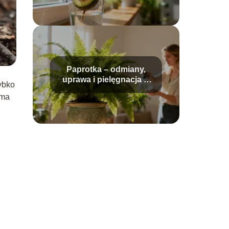
Paprotka – odmiany,
uprawa i pielęgnacja w
ybko
domu
 ma