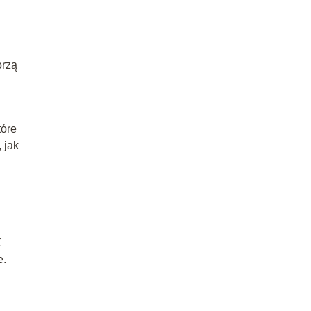
orzą
tóre
 jak
Z
e.