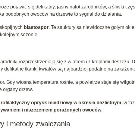
e pojawić się delikatny, jasny nalot zarodników, a śliwki częs
ilka podobnych owoców na drzewie to sygnał do działania.
oskopijnych
blastospor
. Te struktury są niewidoczne gołym oki
kolejnym sezonie.
zarodniki rozprzestrzeniają się z wiatrem i z kroplami deszczu. 
dy delikatne tkanki kwiatów są najbardziej podatne na zakażeni
r. Gdy wiosną temperatura rośnie, a powietrze staje się wilgot
e organy drzew.
rofilaktyczny oprysk miedziowy w okresie bezlistnym
, w faz
rywaniem i niszczeniem porażonych owoców
.
wy i metody zwalczania