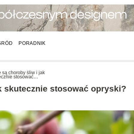
GRÓD
PORADNIK
 są choroby śliw i jak
ecznie stosować
ski?
ak skutecznie stosować opryski?