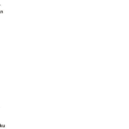
–
an
z
ku