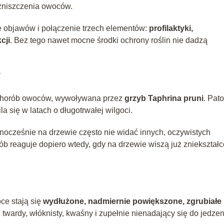
zniszczenia owoców.
ie objawów i połączenie trzech elementów:
profilaktyki,
cji
. Bez tego nawet mocne środki ochrony roślin nie dadzą
y
ch chorób owoców, wywoływana przez
grzyb Taphrina pruni
. Pat
a się w latach o długotrwałej wilgoci.
nocześnie na drzewie często nie widać innych, oczywistych
b reaguje dopiero wtedy, gdy na drzewie wiszą już zniekształ
ce stają się
wydłużone, nadmiernie powiększone, zgrubiałe
 twardy, włóknisty, kwaśny i zupełnie nienadający się do jedzen