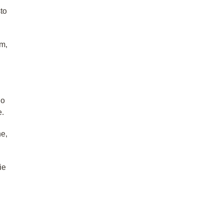
to
em,
Do
e.
ne,
ie