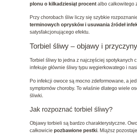
plonu o kilkadziesiąt procent
albo całkowitego 
Przy chorobach śliw liczy się szybkie rozpoznan
terminowych oprysków i usuwania źródeł infek
satysfakcjonującego efektu.
Torbiel śliwy – objawy i przyczyn
Torbiel śliwy to jedna z najczęściej spotykany
infekuje głównie śliwy typu węgierkowatego i nasil
Po infekcji owoce są mocno zdeformowane, a jed
symptomów choroby. To właśnie dlatego wiele osó
śliwki.
Jak rozpoznać torbiel śliwy?
Objawy torbieli są bardzo charakterystyczne. Owo
całkowicie
pozbawione pestki
. Miąższ pozostaje