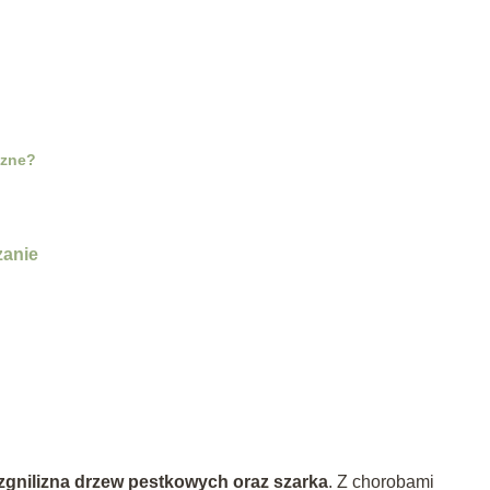
czne?
zanie
a zgnilizna drzew pestkowych oraz szarka
. Z chorobami