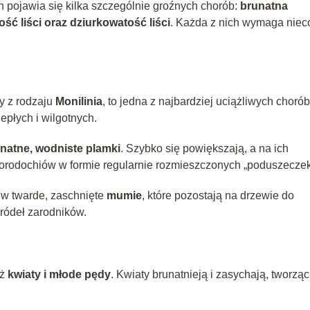
h pojawia się kilka szczególnie groźnych chorób:
brunatna
ść liści oraz dziurkowatość liści
. Każda z nich wymaga niec
y z rodzaju
Monilinia
, to jedna z najbardziej uciążliwych chorób
epłych i wilgotnych.
natne, wodniste plamki
. Szybko się powiększają, a na ich
porodochiów w formie regularnie rozmieszczonych „poduszeczek
ę w twarde, zaschnięte
mumie
, które pozostają na drzewie do
ródeł zarodników.
eż
kwiaty i młode pędy
. Kwiaty brunatnieją i zasychają, tworząc