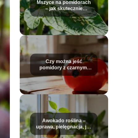
Mszyce na pomidorach
– jak skutecznie
zwalczać szkodniki?
Czy można jeść
pomidory z czarnymi
plamami?
Awokado roślina –
uprawa, pielęgnacja, jak
wyhodować z pestki?