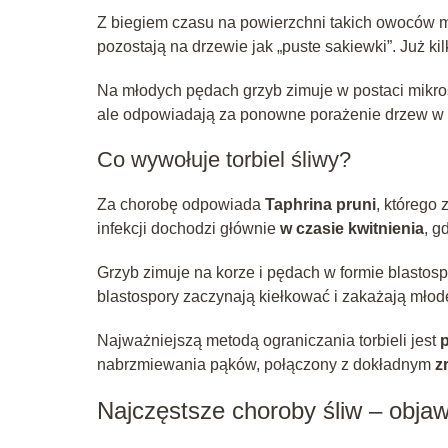
Z biegiem czasu na powierzchni takich owoców moż
pozostają na drzewie jak „puste sakiewki”. Już k
Na młodych pędach grzyb zimuje w postaci mikr
ale odpowiadają za ponowne porażenie drzew w 
Co wywołuje torbiel śliwy?
Za chorobę odpowiada
Taphrina pruni
, którego 
infekcji dochodzi głównie
w czasie kwitnienia
, g
Grzyb zimuje na korze i pędach w formie blastospo
blastospory zaczynają kiełkować i zakażają młod
Najważniejszą metodą ograniczania torbieli jest
p
nabrzmiewania pąków, połączony z dokładnym
z
Najczęstsze choroby śliw – obja