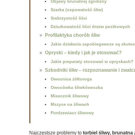
Objawy brunatnej zgnilizny
Szarka (ospowatość śliw)
Srebrzystość liści
Dziurkowatość liści drzew pestkowych
Profilaktyka chorób śliw
Jakie działania zapobiegawcze są skute
Opryski – kiedy i jak je stosować?
Jakie preparaty stosować w opryskach?
Szkodniki śliw – rozpoznawanie i zwalc
Owocnica żółtoroga
Owocówka śliwkóweczka
Misecznik śliwowy
Mszyce na śliwach
Pordzewiacz śliwowy
Najczęstsze problemy to
torbiel śliwy, brunatn