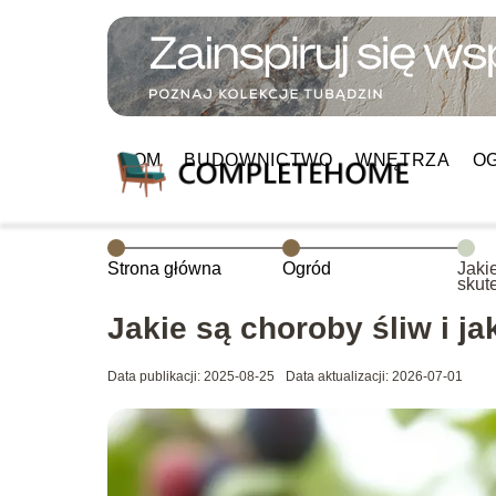
DOM
BUDOWNICTWO
WNĘTRZA
O
Strona główna
Ogród
Jakie
skut
opry
Jakie są choroby śliw i j
Data publikacji: 2025-08-25
Data aktualizacji: 2026-07-01