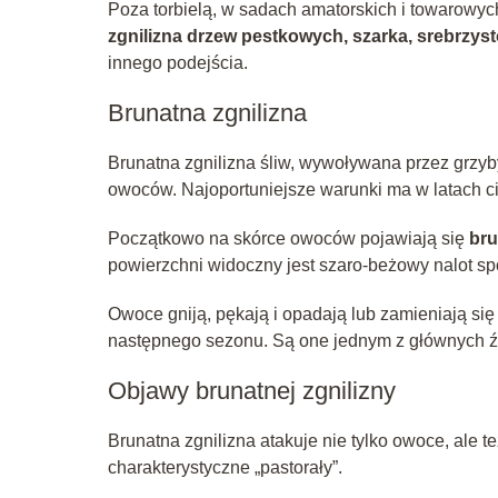
Poza torbielą, w sadach amatorskich i towarowyc
zgnilizna drzew pestkowych, szarka, srebrzysto
innego podejścia.
Brunatna zgnilizna
Brunatna zgnilizna śliw, wywoływana przez grzyb
owoców. Najoportuniejsze warunki ma w latach ci
Początkowo na skórce owoców pojawiają się
bru
powierzchni widoczny jest szaro-beżowy nalot s
Owoce gniją, pękają i opadają lub zamieniają si
następnego sezonu. Są one jednym z głównych ź
Objawy brunatnej zgnilizny
Brunatna zgnilizna atakuje nie tylko owoce, ale t
charakterystyczne „pastorały”.