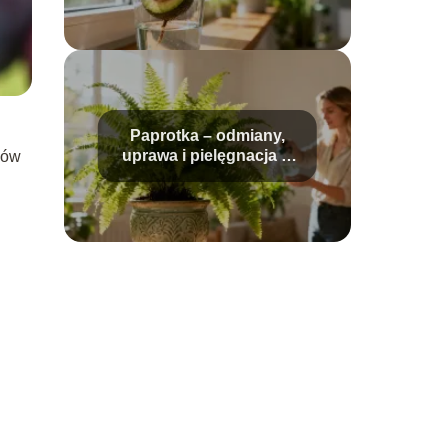
Paprotka – odmiany,
uprawa i pielęgnacja w
ków
domu