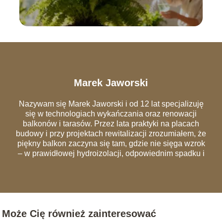
Marek Jaworski
Nazywam się Marek Jaworski i od 12 lat specjalizuję
się w technologiach wykańczania oraz renowacji
balkonów i tarasów. Przez lata praktyki na placach
budowy i przy projektach rewitalizacji zrozumiałem, że
piękny balkon zaczyna się tam, gdzie nie sięga wzrok
– w prawidłowej hydroizolacji, odpowiednim spadku i
szczelnych obróbkach blacharskich. Na łamach portalu
dzielę się wiedzą, która pozwala uniknąć
najczęstszych błędów wykonawczych, przez które
remonty trzeba powtarzać co dwa sezony. Analizuję
rynek materiałów – od nowoczesnych desek
Może Cię również zainteresować
kompozytowych i systemów wentylowanych, po