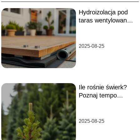
tradycyjną ceramikę. Moim celem jest edukowanie
czytelników, jak urządzić balkon, który będzie nie tylko
Hydroizolacja pod
"instagramowy", ale przede wszystkim trwały,
bezpieczny i zgodny z przepisami wspólnot
taras wentylowany –
mieszkaniowych.
jak ją wykonać?
2025-08-25
Ile rośnie świerk?
Poznaj tempo
wzrostu różnych
odmian
2025-08-25