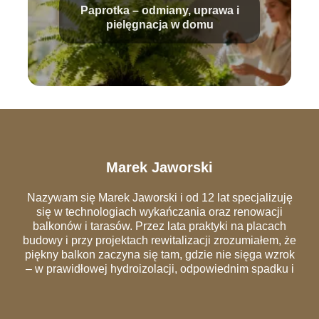
Paprotka – odmiany, uprawa i
pielęgnacja w domu
Marek Jaworski
Nazywam się Marek Jaworski i od 12 lat specjalizuję
się w technologiach wykańczania oraz renowacji
balkonów i tarasów. Przez lata praktyki na placach
budowy i przy projektach rewitalizacji zrozumiałem, że
piękny balkon zaczyna się tam, gdzie nie sięga wzrok
– w prawidłowej hydroizolacji, odpowiednim spadku i
szczelnych obróbkach blacharskich. Na łamach portalu
dzielę się wiedzą, która pozwala uniknąć
najczęstszych błędów wykonawczych, przez które