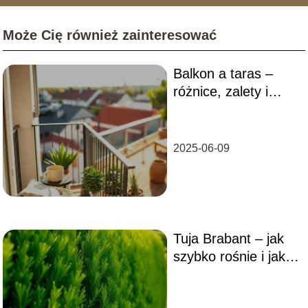
remonty trzeba powtarzać co dwa sezony. Analizuję
rynek materiałów – od nowoczesnych desek
Może Cię również zainteresować
kompozytowych i systemów wentylowanych, po
tradycyjną ceramikę. Moim celem jest edukowanie
czytelników, jak urządzić balkon, który będzie nie tylko
Balkon a taras –
"instagramowy", ale przede wszystkim trwały,
bezpieczny i zgodny z przepisami wspólnot
różnice, zalety i
mieszkaniowych.
wady
2025-06-09
Tuja Brabant – jak
szybko rośnie i jak
ją przyspieszyć?