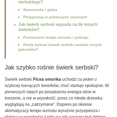
serbskiego?
Stanowisko i gleba
Pielęgnacja w pierwszych sezonach
Jak świerk serbski wypada na tle innych
świerków?
Porównanie tempa wzrostu i pokroju
Kiedy wybrać świerk serbski zamiast innych
gatunków?
Jak szybko rośnie świerk serbski?
Świerk serbski
Picea omorika
uchodzi za jeden z
szybciej rosnących świerków, choć startuje spokojnie. W
pierwszych latach po posadzeniu energia idzie w
korzenie, a nie w wysokość, przez co młode drzewka
wyglądają na „zatrzymane”. Dopiero po okresie
aklimatyzacji tempo wzrostu wyraźnie przyspiesza i
różnica w wysokości z roku na rok zaczyna być dobrze