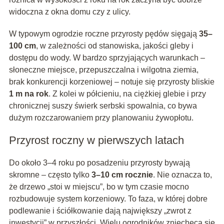
widoczna z okna domu czy z ulicy.
W typowym ogrodzie roczne przyrosty pędów sięgają
35–
100 cm
, w zależności od stanowiska, jakości gleby i
dostępu do wody. W bardzo sprzyjających warunkach –
słoneczne miejsce, przepuszczalna i wilgotna ziemia,
brak konkurencji korzeniowej – notuje się przyrosty bliskie
1 m na rok
. Z kolei w półcieniu, na ciężkiej glebie i przy
chronicznej suszy świerk serbski spowalnia, co bywa
dużym rozczarowaniem przy planowaniu żywopłotu.
Przyrost roczny w pierwszych latach
Do około 3–4 roku po posadzeniu przyrosty bywają
skromne – często tylko
3–10 cm rocznie
. Nie oznacza to,
że drzewo „stoi w miejscu”, bo w tym czasie mocno
rozbudowuje system korzeniowy. To faza, w której dobre
podlewanie i ściółkowanie dają największy „zwrot z
inwestycji” w przyszłości. Wielu ogrodników zniechęca się