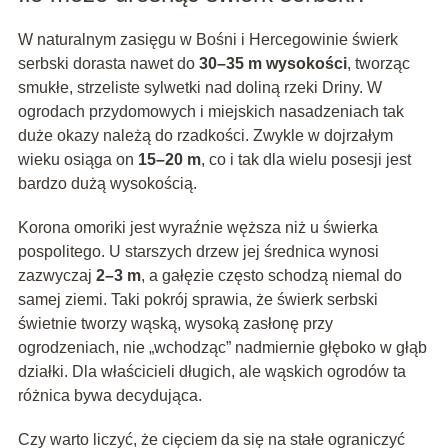
W naturalnym zasięgu w Bośni i Hercegowinie świerk
serbski dorasta nawet do
30–35 m wysokości
, tworząc
smukłe, strzeliste sylwetki nad doliną rzeki Driny. W
ogrodach przydomowych i miejskich nasadzeniach tak
duże okazy należą do rzadkości. Zwykle w dojrzałym
wieku osiąga on
15–20 m
, co i tak dla wielu posesji jest
bardzo dużą wysokością.
Korona omoriki jest wyraźnie węższa niż u świerka
pospolitego. U starszych drzew jej średnica wynosi
zazwyczaj
2–3 m
, a gałęzie często schodzą niemal do
samej ziemi. Taki pokrój sprawia, że świerk serbski
świetnie tworzy wąską, wysoką zasłonę przy
ogrodzeniach, nie „wchodząc” nadmiernie głęboko w głąb
działki. Dla właścicieli długich, ale wąskich ogrodów ta
różnica bywa decydująca.
Czy warto liczyć, że cięciem da się na stałe ograniczyć