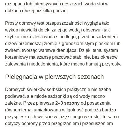
roztopach lub intensywnych deszczach woda stoi w
dołkach dłużej niż kilka godzin.
Prosty domowy test przepuszczalności wygląda tak:
wykop niewielki dołek, zalej go wodą i obserwuj, jak
szybko znika. Jeśli woda stoi długo, przed posadzeniem
drzew przemieszaj ziemię z gruboziarnistym piaskiem lub
żwirem, tworząc warstwę drenującą. Dzięki temu system
korzeniowy ma szansę pracować stabilnie, bez okresów
zalewania i niedotlenienia, które mocno hamują przyrosty.
Pielęgnacja w pierwszych sezonach
Dorosłych świerków serbskich praktycznie nie trzeba
podlewać, ale młode sadzonki są od wody mocno
zależne. Przez pierwsze
2–3 sezony
od posadzenia
równomierna, umiarkowana wilgotność podłoża bardzo
przyspiesza ich wejście w fazę silnego wzrostu. To samo
dotyczy ochrony przed przegrzaniem i przesuszeniem