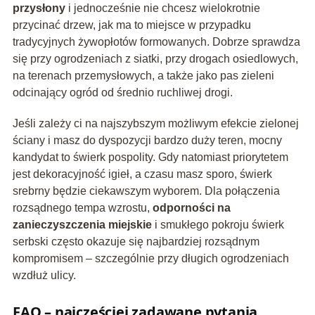
przysłony
i jednocześnie nie chcesz wielokrotnie
przycinać drzew, jak ma to miejsce w przypadku
tradycyjnych żywopłotów formowanych. Dobrze sprawdza
się przy ogrodzeniach z siatki, przy drogach osiedlowych,
na terenach przemysłowych, a także jako pas zieleni
odcinający ogród od średnio ruchliwej drogi.
Jeśli zależy ci na najszybszym możliwym efekcie zielonej
ściany i masz do dyspozycji bardzo duży teren, mocny
kandydat to świerk pospolity. Gdy natomiast priorytetem
jest dekoracyjność igieł, a czasu masz sporo, świerk
srebrny będzie ciekawszym wyborem. Dla połączenia
rozsądnego tempa wzrostu,
odporności na
zanieczyszczenia miejskie
i smukłego pokroju świerk
serbski często okazuje się najbardziej rozsądnym
kompromisem – szczególnie przy długich ogrodzeniach
wzdłuż ulicy.
FAQ – najczęściej zadawane pytania