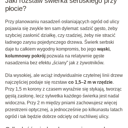
Jaki rozstaw świerka serbskiego przy
płocie?
Przy planowaniu nasadzeń osłaniających ogród od ulicy
pojawia się zwykle ten sam dylemat: sadzić gęsto, żeby
szybciej zasłonić działkę, czy rzadziej, żeby nie stracić
ładnego zarysu pojedynczego drzewa. Świerk serbski
daje tu całkiem wygodny kompromis, bo jego
wąski,
kolumnowy pokrój
pozwala na relatywnie gęste
nasadzenia bez efektu „ściany” jak z żywotników.
Dla wysokiej, ale wciąż indywidualnie czytelnej linii drzew
najczęściej podaje się rozstaw
co 1,5–2 m w rzędzie
.
Przy 1,5 m korony z czasem wyraźnie się stykają, tworząc
gęstą zasłonę, lecz sylwetka każdego świerka jest nadal
widoczna. Przy 2 m między pniami zachowujesz więcej
przestrzeni optycznej, a jednocześnie po kilkunastu latach
ogród i tak będzie dobrze odcięty od ruchliwej ulicy.