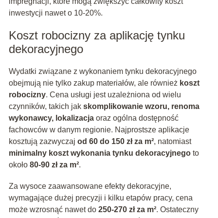
impregnacji, które mogą zwiększyć całkowity koszt
inwestycji nawet o 10-20%.
Koszt robocizny za aplikację tynku
dekoracyjnego
Wydatki związane z wykonaniem tynku dekoracyjnego
obejmują nie tylko zakup materiałów, ale również
koszt
robocizny
. Cena usługi jest uzależniona od wielu
czynników, takich jak
skomplikowanie wzoru, renoma
wykonawcy, lokalizacja
oraz ogólna dostępność
fachowców w danym regionie. Najprostsze aplikacje
kosztują zazwyczaj
od 60 do 150 zł za m²
, natomiast
minimalny koszt wykonania tynku dekoracyjnego
to
około
80-90 zł za m²
.
Za wysoce zaawansowane efekty dekoracyjne,
wymagające dużej precyzji i kilku etapów pracy, cena
może wzrosnąć nawet do
250-270 zł za m²
. Ostateczny