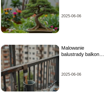
zachwycą każdego
miłośnika roślin
2025-06-06
Malowanie
balustrady balkonu
w bloku – poradnik
krok po kroku
2025-06-06