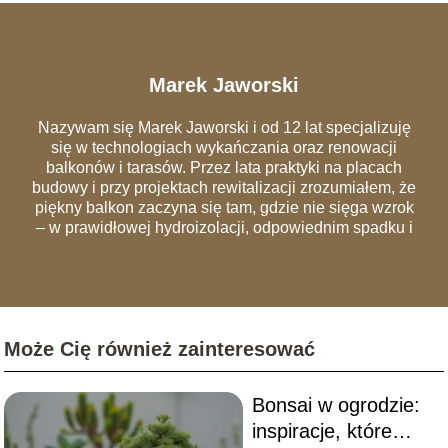
Marek Jaworski
Nazywam się Marek Jaworski i od 12 lat specjalizuję
się w technologiach wykańczania oraz renowacji
balkonów i tarasów. Przez lata praktyki na placach
budowy i przy projektach rewitalizacji zrozumiałem, że
piękny balkon zaczyna się tam, gdzie nie sięga wzrok
– w prawidłowej hydroizolacji, odpowiednim spadku i
szczelnych obróbkach blacharskich. Na łamach portalu
dzielę się wiedzą, która pozwala uniknąć
najczęstszych błędów wykonawczych, przez które
remonty trzeba powtarzać co dwa sezony. Analizuję
rynek materiałów – od nowoczesnych desek
Może Cię również zainteresować
kompozytowych i systemów wentylowanych, po
tradycyjną ceramikę. Moim celem jest edukowanie
czytelników, jak urządzić balkon, który będzie nie tylko
Bonsai w ogrodzie:
"instagramowy", ale przede wszystkim trwały,
bezpieczny i zgodny z przepisami wspólnot
inspiracje, które
mieszkaniowych.