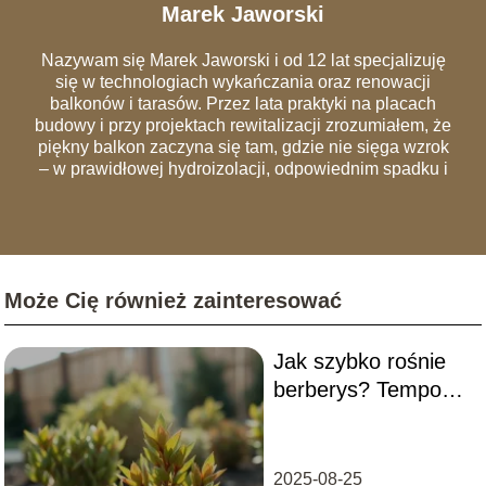
Marek Jaworski
Nazywam się Marek Jaworski i od 12 lat specjalizuję
się w technologiach wykańczania oraz renowacji
balkonów i tarasów. Przez lata praktyki na placach
budowy i przy projektach rewitalizacji zrozumiałem, że
piękny balkon zaczyna się tam, gdzie nie sięga wzrok
– w prawidłowej hydroizolacji, odpowiednim spadku i
szczelnych obróbkach blacharskich. Na łamach portalu
dzielę się wiedzą, która pozwala uniknąć
najczęstszych błędów wykonawczych, przez które
remonty trzeba powtarzać co dwa sezony. Analizuję
rynek materiałów – od nowoczesnych desek
Może Cię również zainteresować
kompozytowych i systemów wentylowanych, po
tradycyjną ceramikę. Moim celem jest edukowanie
czytelników, jak urządzić balkon, który będzie nie tylko
Jak szybko rośnie
"instagramowy", ale przede wszystkim trwały,
bezpieczny i zgodny z przepisami wspólnot
berberys? Tempo
mieszkaniowych.
wzrostu i
pielęgnacja
2025-08-25