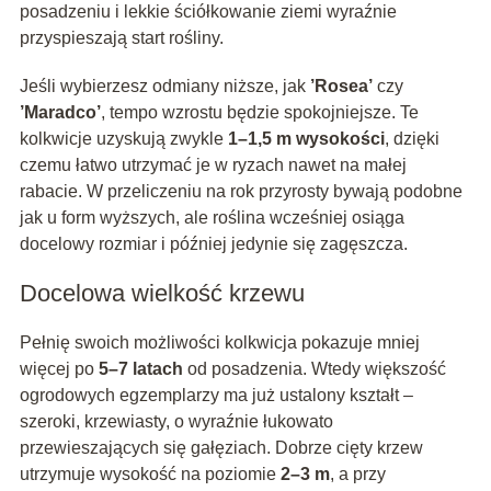
posadzeniu i lekkie ściółkowanie ziemi wyraźnie
przyspieszają start rośliny.
Jeśli wybierzesz odmiany niższe, jak
’Rosea’
czy
’Maradco’
, tempo wzrostu będzie spokojniejsze. Te
kolkwicje uzyskują zwykle
1–1,5 m wysokości
, dzięki
czemu łatwo utrzymać je w ryzach nawet na małej
rabacie. W przeliczeniu na rok przyrosty bywają podobne
jak u form wyższych, ale roślina wcześniej osiąga
docelowy rozmiar i później jedynie się zagęszcza.
Docelowa wielkość krzewu
Pełnię swoich możliwości kolkwicja pokazuje mniej
więcej po
5–7 latach
od posadzenia. Wtedy większość
ogrodowych egzemplarzy ma już ustalony kształt –
szeroki, krzewiasty, o wyraźnie łukowato
przewieszających się gałęziach. Dobrze cięty krzew
utrzymuje wysokość na poziomie
2–3 m
, a przy