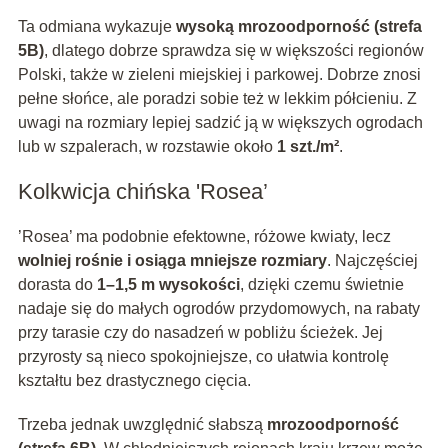
Ta odmiana wykazuje
wysoką mrozoodporność (strefa
5B)
, dlatego dobrze sprawdza się w większości regionów
Polski, także w zieleni miejskiej i parkowej. Dobrze znosi
pełne słońce, ale poradzi sobie też w lekkim półcieniu. Z
uwagi na rozmiary lepiej sadzić ją w większych ogrodach
lub w szpalerach, w rozstawie około
1 szt./m²
.
Kolkwicja chińska 'Rosea’
’Rosea’ ma podobnie efektowne, różowe kwiaty, lecz
wolniej rośnie i osiąga mniejsze rozmiary
. Najczęściej
dorasta do
1–1,5 m wysokości
, dzięki czemu świetnie
nadaje się do małych ogrodów przydomowych, na rabaty
przy tarasie czy do nasadzeń w pobliżu ścieżek. Jej
przyrosty są nieco spokojniejsze, co ułatwia kontrolę
kształtu bez drastycznego cięcia.
Trzeba jednak uwzględnić słabszą
mrozoodporność