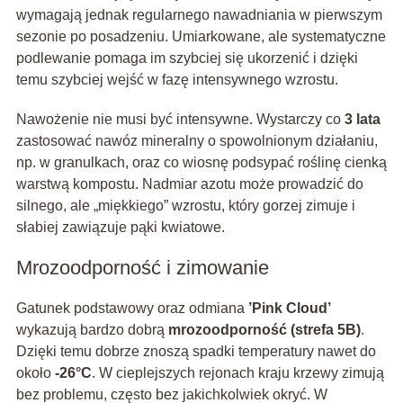
wymagają jednak regularnego nawadniania w pierwszym
sezonie po posadzeniu. Umiarkowane, ale systematyczne
podlewanie pomaga im szybciej się ukorzenić i dzięki
temu szybciej wejść w fazę intensywnego wzrostu.
Nawożenie nie musi być intensywne. Wystarczy co
3 lata
zastosować nawóz mineralny o spowolnionym działaniu,
np. w granulkach, oraz co wiosnę podsypać roślinę cienką
warstwą kompostu. Nadmiar azotu może prowadzić do
silnego, ale „miękkiego” wzrostu, który gorzej zimuje i
słabiej zawiązuje pąki kwiatowe.
Mrozoodporność i zimowanie
Gatunek podstawowy oraz odmiana
’Pink Cloud’
wykazują bardzo dobrą
mrozoodporność (strefa 5B)
.
Dzięki temu dobrze znoszą spadki temperatury nawet do
około
-26°C
. W cieplejszych rejonach kraju krzewy zimują
bez problemu, często bez jakichkolwiek okryć. W