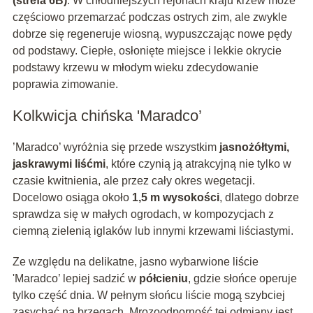
(strefa 6B)
. W chłodniejszych rejonach kraju krzew może
częściowo przemarzać podczas ostrych zim, ale zwykle
dobrze się regeneruje wiosną, wypuszczając nowe pędy
od podstawy. Ciepłe, osłonięte miejsce i lekkie okrycie
podstawy krzewu w młodym wieku zdecydowanie
poprawia zimowanie.
Kolkwicja chińska 'Maradco’
’Maradco’ wyróżnia się przede wszystkim
jasnożółtymi,
jaskrawymi liśćmi
, które czynią ją atrakcyjną nie tylko w
czasie kwitnienia, ale przez cały okres wegetacji.
Docelowo osiąga około
1,5 m wysokości
, dlatego dobrze
sprawdza się w małych ogrodach, w kompozycjach z
ciemną zielenią iglaków lub innymi krzewami liściastymi.
Ze względu na delikatne, jasno wybarwione liście
'Maradco’ lepiej sadzić w
półcieniu
, gdzie słońce operuje
tylko część dnia. W pełnym słońcu liście mogą szybciej
zasychać na brzegach. Mrozoodporność tej odmiany jest