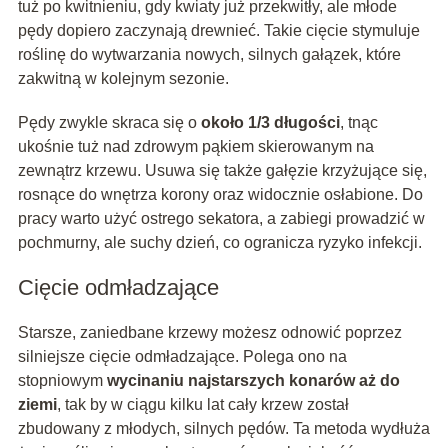
tuż po kwitnieniu, gdy kwiaty już przekwitły, ale młode
pędy dopiero zaczynają drewnieć. Takie cięcie stymuluje
roślinę do wytwarzania nowych, silnych gałązek, które
zakwitną w kolejnym sezonie.
Pędy zwykle skraca się o
około 1/3 długości
, tnąc
ukośnie tuż nad zdrowym pąkiem skierowanym na
zewnątrz krzewu. Usuwa się także gałęzie krzyżujące się,
rosnące do wnętrza korony oraz widocznie osłabione. Do
pracy warto użyć ostrego sekatora, a zabiegi prowadzić w
pochmurny, ale suchy dzień, co ogranicza ryzyko infekcji.
Cięcie odmładzające
Starsze, zaniedbane krzewy możesz odnowić poprzez
silniejsze cięcie odmładzające. Polega ono na
stopniowym
wycinaniu najstarszych konarów aż do
ziemi
, tak by w ciągu kilku lat cały krzew został
zbudowany z młodych, silnych pędów. Ta metoda wydłuża