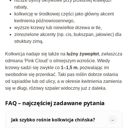
niższe byliny okrywowe przy przedniej krawędzi
rabaty,
kolkwicję w środkowej części jako główny akcent
kwitnienia późnowiosennego,
wyższe krzewy lub niewielkie drzewa w tle,
zimozielone akcenty (np. cis, bukszpan, jałowiec) dla
struktury zimą.
Kolkwicja nadaje się także na
luźny żywopłot
, zwłaszcza
odmiana 'Pink Cloud’ o silniejszym wzroście. Wtedy
krzewy sadzi się zwykle co
1–1,5 m
, pozwalając im
swobodnie się przenikać. Taki pas roślin dobrze osłania
od sąsiadów lub od ulicy, a w okresie kwitnienia zamienia
się w długi, różowy szpaler widoczny już z daleka.
FAQ – najczęściej zadawane pytania
Jak szybko rośnie kolkwicja chińska?