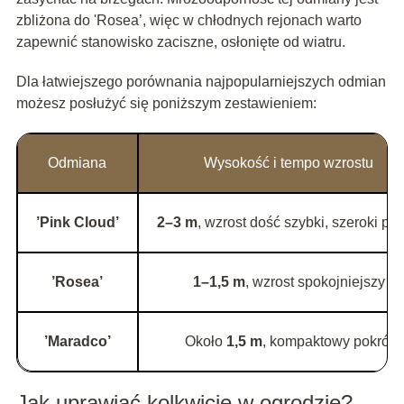
zbliżona do 'Rosea’, więc w chłodnych rejonach warto
zapewnić stanowisko zaciszne, osłonięte od wiatru.
Dla łatwiejszego porównania najpopularniejszych odmian
możesz posłużyć się poniższym zestawieniem:
Odmiana
Wysokość i tempo wzrostu
’Pink Cloud’
2–3 m
, wzrost dość szybki, szeroki pok
’Rosea’
1–1,5 m
, wzrost spokojniejszy
’Maradco’
Około
1,5 m
, kompaktowy pokrój
Jak uprawiać kolkwicję w ogrodzie?