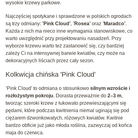
wysokie krzewy parkowe.
Najczęściej spotykane i sprawdzone w polskich ogrodach
są trzy odmiany:
’Pink Cloud’
,
’Rosea’
oraz
’Maradco’
.
Każda z nich ma nieco inne wymagania stanowiskowe, co
warto uwzględnić przy projektowaniu nasadzeń. Przy
wyborze krzewu warto też zastanowić się, czy bardziej
zależy Ci na intensywnej barwie kwiatów, czy może na
dekoracyjnych liściach przez cały sezon.
Kolkwicja chińska 'Pink Cloud’
’Pink Cloud’ to odmiana o stosunkowo
silnym wzroście i
rozłożystym pokroju
. Dorasta przeważnie do
2–3 m
,
tworząc szeroki krzew z łukowato przewieszającymi się
pędami, które podczas kwitnienia niemal uginają się pod
ciężarem dzwonkowatych, różowych kwiatów. Kwitnie
bardzo obficie już jako młoda roślina, zazwyczaj od końca
maja do czerwca.